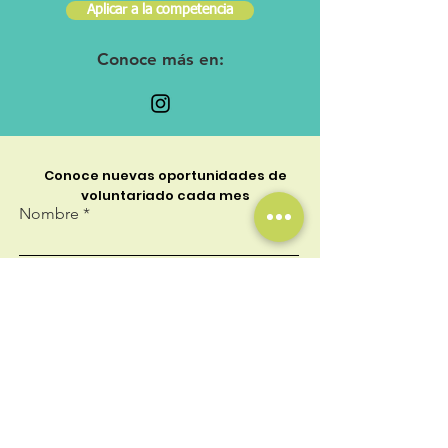
Aplicar a la competencia
Conoce más en:
Conoce nuevas oportunidades de
voluntariado cada mes
Nombre
Teléfono
Correo electrónico
Colegio/Universidad/Empresa/Orga
nización social o institución a la que
perteneces