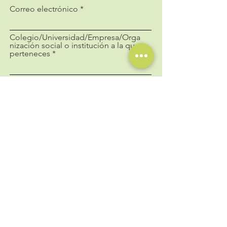
Correo electrónico
Colegio/Universidad/Empresa/Orga
nización social o institución a la que
perteneces
Enviar
Síguenos
Contáctanos
Correo
:
info@fipie.org
Información
¿Quiénes somos?
Únete
Eventos
Oportunidades de voluntariado