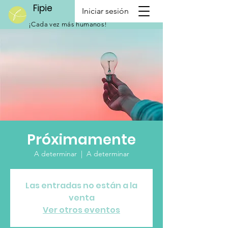
Fipie
Iniciar sesión
¡Cada vez más humanos!
Próximamente
A determinar
  |  
A determinar
Las entradas no están a la
venta
Ver otros eventos