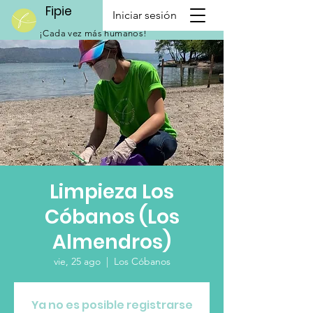
Fipie
Iniciar sesión
¡Cada vez más humanos!
Limpieza Los
Cóbanos (Los
Almendros)
vie, 25 ago
  |  
Los Cóbanos
Ya no es posible registrarse