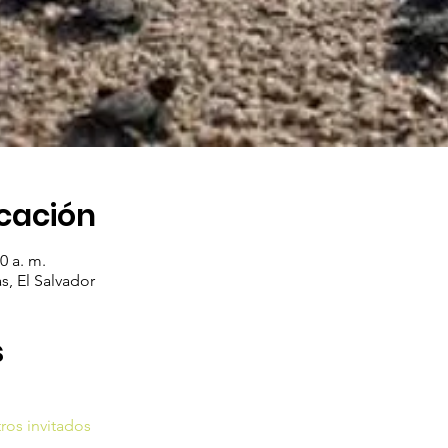
icación
0 a. m.
s, El Salvador
s
ros invitados