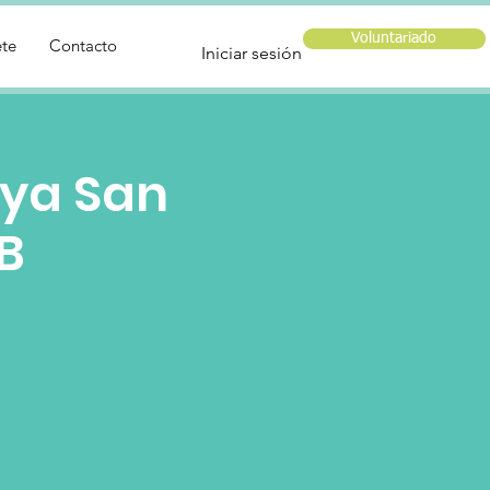
Voluntariado
te
Contacto
Iniciar sesión
aya San
B