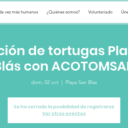
da vez más humanos
¿Quiénes somos?
Voluntariado
Úne
ción de tortugas Pl
Blás con ACOTOMSA
dom, 02 oct
  |  
Playa San Blas
Se ha cerrado la posibilidad de registrarse
Ver otros eventos